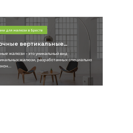
ани для жалюзи в Бресте
Тка
очные вертикальные…
Тка
ные жалюзи - это уникальный вид
Станд
икальных жалюзи, разработанных специально
в осн
окон…