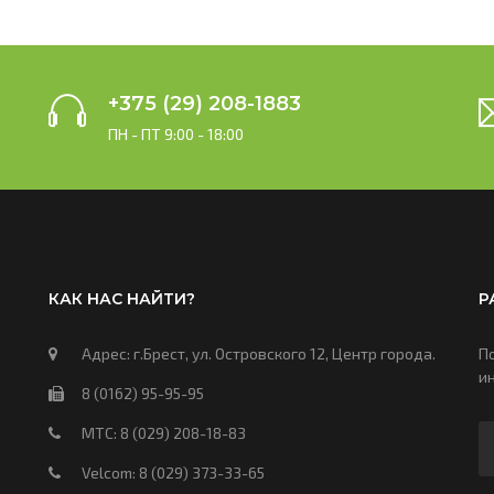
+375 (29) 208-1883
ПН - ПТ 9:00 - 18:00
КАК НАС НАЙТИ?
Р
Адрес: г.Брест, ул. Островского 12, Центр города.
П
и
8 (0162) 95-95-95
МТС: 8 (029) 208-18-83
Velcom: 8 (029) 373-33-65