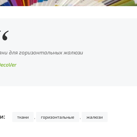
ани для горизонтальных жалюзи
DecoVer
и:
ткани
,
горизонтальные
,
жалюзи