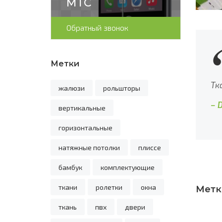
МТС
Обратный звонок
Метки
Тк
жалюзи
рольшторы
– 
вертикальные
горизонтальные
натяжные потолки
плиссе
бамбук
комплектующие
ткани
ролетки
окна
Метк
ткань
пвх
двери