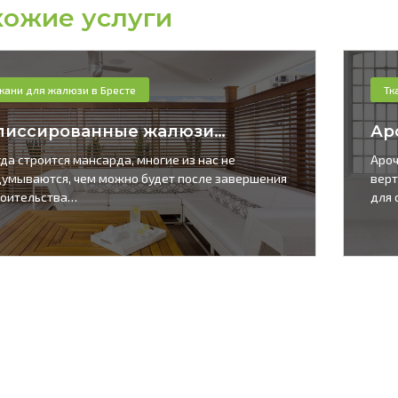
ожие услуги
кани для жалюзи в Бресте
Тк
лиссированные жалюзи…
Ар
да строится мансарда, многие из нас не
Ароч
думываются, чем можно будет после завершения
верт
роительства…
для 