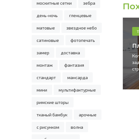
москитные сетки
зебра
Пох
день-ночь
гленцевые
матовые
звездное небо
Ткани для жалюзи в Бресте
Т
сатиновые
фотопечать
оризонтальные жалюзи…
П
замер
доставка
люминиевые горизонтальные жалюзи Стандарт
Ког
5 мм - это верный выбор для офисного
за
монтаж
фантазия
омещения,…
ст
стандарт
мансарда
мини
мультифактурные
римские шторы
тканый бамбук
арочные
с рисунком
волна