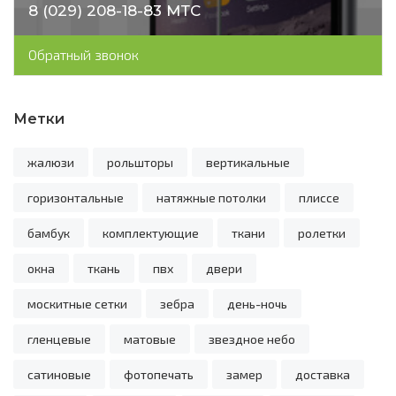
8 (029) 208-18-83 МТС
Обратный звонок
Метки
жалюзи
рольшторы
вертикальные
горизонтальные
натяжные потолки
плиссе
бамбук
комплектующие
ткани
ролетки
окна
ткань
пвх
двери
москитные сетки
зебра
день-ночь
гленцевые
матовые
звездное небо
сатиновые
фотопечать
замер
доставка