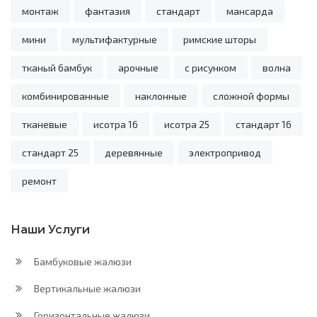
монтаж
фантазия
стандарт
мансарда
мини
мультифактурные
римские шторы
тканый бамбук
арочные
с рисунком
волна
комбинированные
наклонные
сложной формы
тканевые
исотра 16
исотра 25
стандарт 16
стандарт 25
деревянные
электропривод
ремонт
Наши Услуги
Бамбуковые жалюзи
Вертикальные жалюзи
Горизонтальные жалюзи