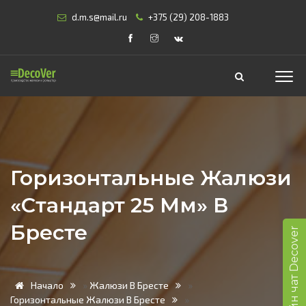
d.m.s@mail.ru
+375 (29) 208-1883
Горизонтальные Жалюзи
«Стандарт 25 Мм» В
Бресте
Онлайн чат Decover
Начало
»
Жалюзи В Бресте
»
Горизонтальные Жалюзи В Бресте
»