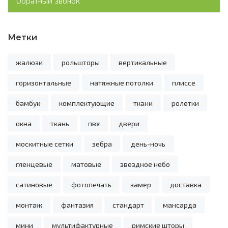
Обратный звонок
Метки
жалюзи
рольшторы
вертикальные
горизонтальные
натяжные потолки
плиссе
бамбук
комплектующие
ткани
ролетки
окна
ткань
пвх
двери
москитные сетки
зебра
день-ночь
гленцевые
матовые
звездное небо
сатиновые
фотопечать
замер
доставка
монтаж
фантазия
стандарт
мансарда
мини
мультифактурные
римские шторы