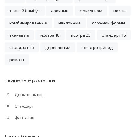
тканый бамбук
арочные
с рисунком
волна
комбинированные
наклонные
сложной формы
тканевые
исотра 16
исотра 25
стандарт 16
стандарт 25
деревянные
электропривод
ремонт
Тканевые ролетки
День-ночь mini
Стандарт
Фантазия